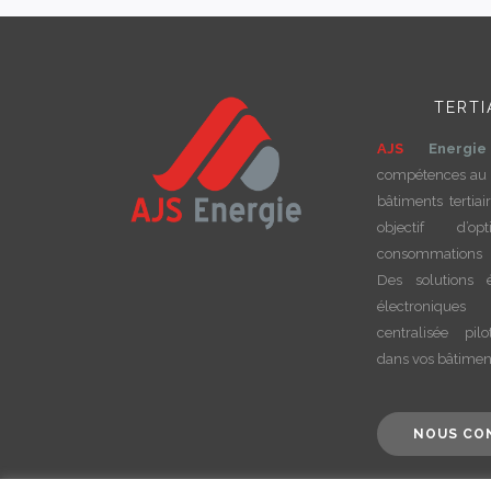
TERTI
AJS
Energie
compétences au 
bâtiments tertiai
objectif d’op
consommations 
Des solutions é
électroniques
centralisée pilo
dans vos bâtimen
NOUS CO