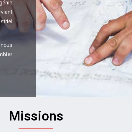
génie
vient
striel
 nous
bier
Missions