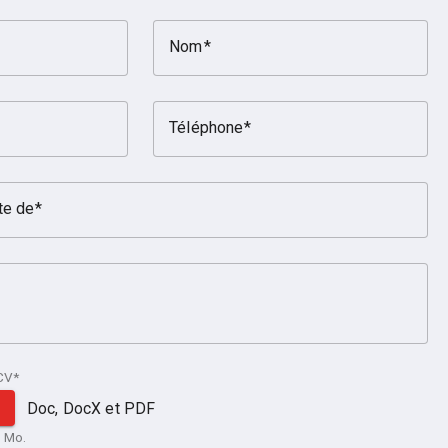
Nom
Téléphone
te de
CV*
Doc, DocX et PDF
2 Mo.