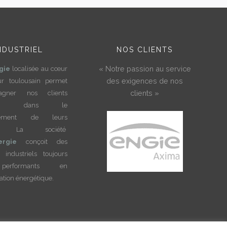
NDUSTRIEL
NOS CLIENTS
« Notre passion au service
gie
localisée au cœur
des exigences de nos
ur toulousain permet
clients »
pagner nos clients
riels dans le
ppement de leurs
tés. La société
ergie
conçoit des
 industriels toujours
erformants en
ion énergétique.