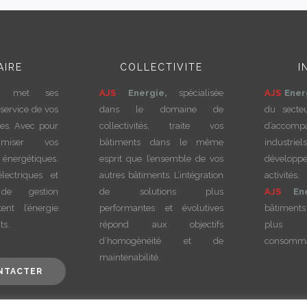
AIRE
COLLECTIVITE
I
met ses
AJS
Energie,
spécialisée
AJS
Ener
service de vos
dans le domaine de
du secte
res. Avec pour
collectivités, traite vos
d’accom
timiser vos
bâtiments dans le même
indust
énergétiques.
esprit que l’ensemble de vos
dévelo
lectriques et
autres bâtiments. L’intégration
activi
 de gestion
de solutions plus
AJS
En
tent l’énergie
performantes et évolutives
bâtiments
ts.
répond aux objectifs
plus p
d’homogénéité et de
consommat
maintenabilité.
NTACTER