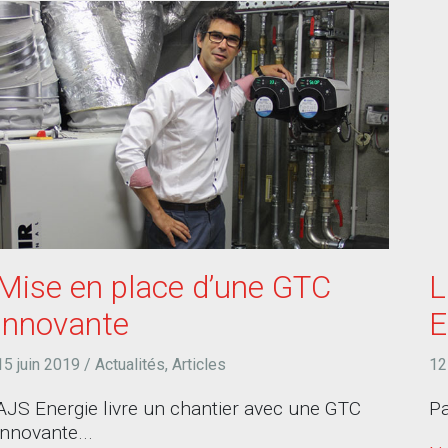
Mise en place d’une GTC
L
innovante
E
15 juin 2019
/
Actualités
,
Articles
12
AJS Energie livre un chantier avec une GTC
Pa
innovante...