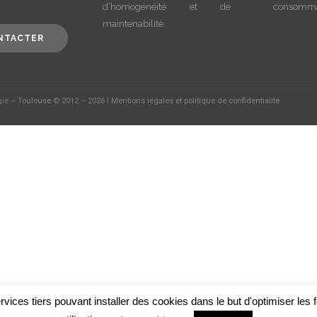
d’homogénéité et de
consommat
maintenabilité.
NTACTER
gie –
Toulouse
© 2012 – 2026 I
Mentions légales et politique de confidentialité
vices tiers pouvant installer des cookies dans le but d'optimiser les fo