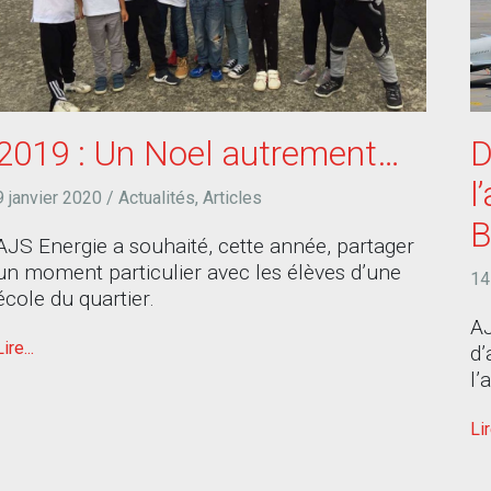
2019 : Un Noel autrement…
D
l
9 janvier 2020
/
Actualités
,
Articles
B
AJS Energie a souhaité, cette année, partager
un moment particulier avec les élèves d’une
14
école du quartier.
AJ
Lire...
d’
l’
Lir