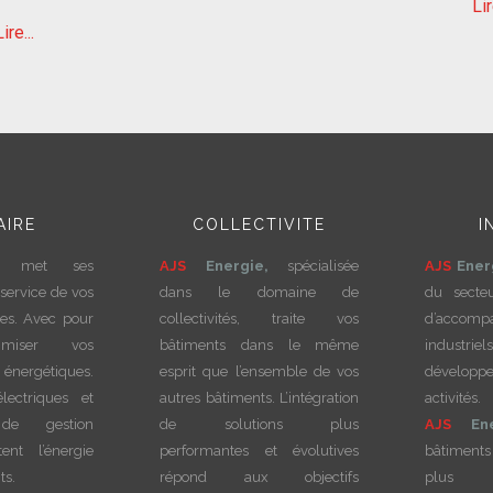
Lir
Lire...
AIRE
COLLECTIVITE
I
met ses
AJS
Energie,
spécialisée
AJS
Ener
service de vos
dans le domaine de
du secte
res. Avec pour
collectivités, traite vos
d’accom
timiser vos
bâtiments dans le même
indust
énergétiques.
esprit que l’ensemble de vos
dévelo
lectriques et
autres bâtiments. L’intégration
activi
 de gestion
de solutions plus
AJS
En
tent l’énergie
performantes et évolutives
bâtiments
ts.
répond aux objectifs
plus p