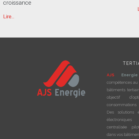
croissance
Lire...
TERTI
AJS
Energie
compétences au 
bâtiments tertiai
objectif d’op
consommations 
Des solutions é
électroniques
centralisée pilo
dans vos bâtimen