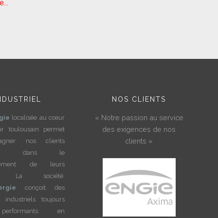
e...
NDUSTRIEL
NOS CLIENTS
« Notre passion au service
gie
localisée au cœur
des exigences de nos
ur toulousain permet
clients »
pagner nos clients
riels dans le
ppement de leurs
tés. La société
ergie
conçoit des
 industriels toujours
erformants en