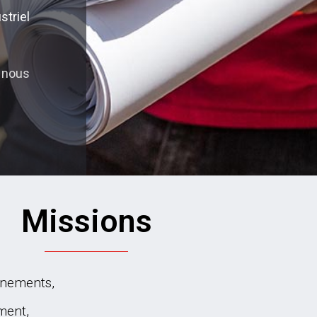
striel
 nous
Missions
onnements,
ment,