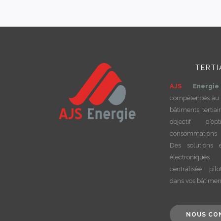
TERTI
AJS
Energie
compétences au 
bâtiments tertiai
objectif d’op
consommations 
Des solutions é
électroniques
centralisée pilo
dans vos bâtimen
NOUS CO