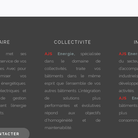
AIRE
COLLECTIVITE
I
met ses
AJS
Energie,
spécialisée
AJS
Ener
service de vos
dans le domaine de
du secte
res. Avec pour
collectivités, traite vos
d’accom
timiser vos
bâtiments dans le même
indust
énergétiques.
esprit que l’ensemble de vos
dévelo
lectriques et
autres bâtiments. L’intégration
activi
 de gestion
de solutions plus
AJS
En
tent l’énergie
performantes et évolutives
bâtiments
ts.
répond aux objectifs
plus p
d’homogénéité et de
consommat
maintenabilité.
NTACTER