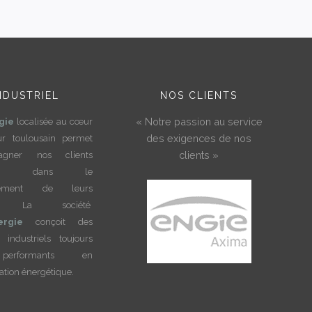
NDUSTRIEL
NOS CLIENTS
« Notre passion au service
gie
localisée au cœur
des exigences de nos
ur toulousain permet
clients »
pagner nos clients
riels dans le
ppement de leurs
tés. La société
ergie
conçoit des
 industriels toujours
erformants en
ion énergétique.