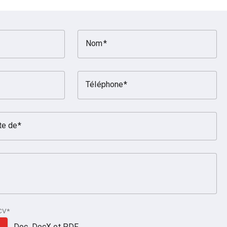
Nom
Téléphone
te de
CV*
Doc, DocX et PDF