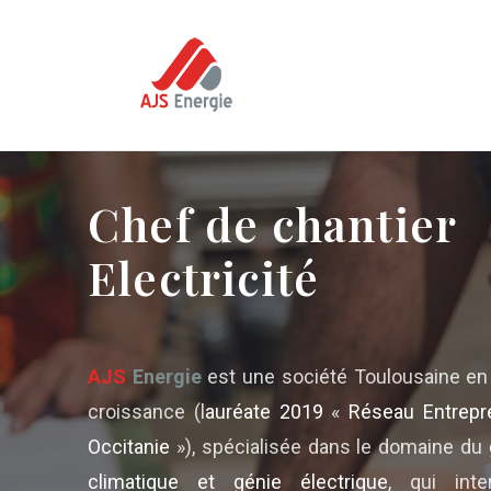
Chef de chantier
Electricité
AJS
Energie
est une société Toulousaine en 
croissance (l
auréate 2019
«
Réseau Entrepr
Occitanie
»), spécialisée dans le domaine du
climatique et génie électrique
, qui inter